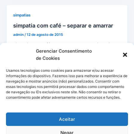
b
st
A
r
e
e
o
p
n
simpatias
o
p
g
simpatia com café – separar e amarrar
k
er
admin
/
12 de agosto de 2015
simpatia com café – separar e amarrar – simpatia
Gerenciar Consentimento
com café para separar casal, simpatia com café para
de Cookies
amarrar homem
Usamos tecnologias como cookies para armazenar e/ou acessar
F
Pi
W
T
M
X
G
E
informações do dispositivo. Fazemos isso para melhorar a experiência de
a
nt
h
u
e
m
m
navegação e mostrar anúncios (não) personalizados. Consentir com
S
essas tecnologias nos permitirá processar dados como comportamento
c
er
at
m
s
ai
ai
h
de navegação ou IDs exclusivos neste site. Não consentir ou retirar o
consentimento pode afetar adversamente certos recursos e funções.
e
e
s
bl
s
l
l
ar
b
st
A
r
e
e
Aceitar
o
p
n
o
p
g
Negar