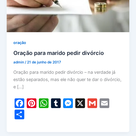
oração
Oração para marido pedir divórcio
admin
/
21 de junho de 2017
Oração para marido pedir divórcio – na verdade já
estão separados, mas ele não quer te dar o divórcio,
e […]
F
Pi
W
T
M
X
G
E
a
nt
h
u
e
m
m
S
c
er
at
m
s
ai
ai
h
e
e
s
bl
s
l
l
ar