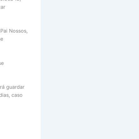
car
 Pai Nossos,
se
se
rá guardar
dias, caso