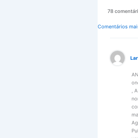
o
k
78 comentári
Comentários
Comentários mai
mais
recentes
La
AN
on
, 
no
co
ma
Ag
Pu