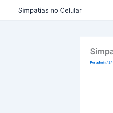
Ir
Simpatias no Celular
para
o
conteúdo
Simpa
Por
admin
/
24