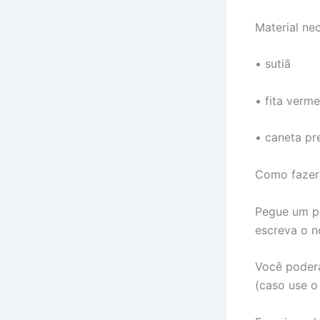
Material nec
• sutiã
• fita verm
• caneta pr
Como fazer
Pegue um pe
escreva o n
Você poderá
(caso use o