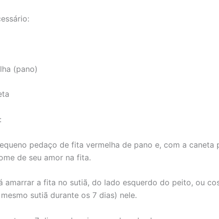
essário:
elha (pano)
eta
:
queno pedaço de fita vermelha de pano e, com a caneta p
ome de seu amor na fita.
 amarrar a fita no sutiã, do lado esquerdo do peito, ou cos
 mesmo sutiã durante os 7 dias) nele.