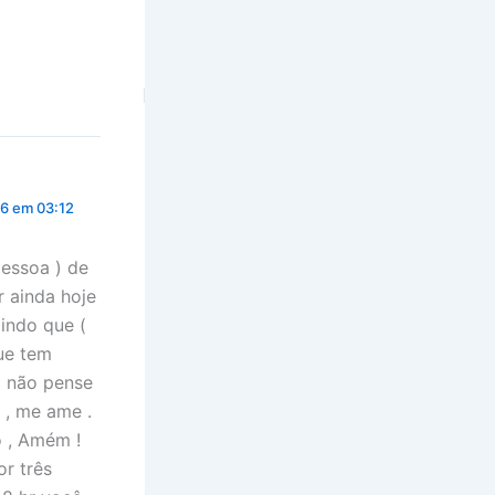
26 em 03:12
essoa ) de
r ainda hoje
indo que (
ue tem
) não pense
 , me ame .
o , Amém !
or três