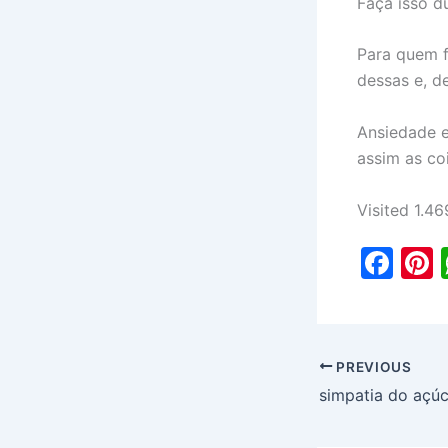
Faça isso d
Para quem f
dessas e, d
Ansiedade e
assim as co
Visited 1.46
F
P
a
c
e
PREVIOUS
b
s
simpatia do açú
o