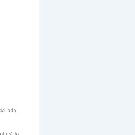
do lado
olocá-lo,