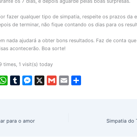
urante os 7 dias, e depois aguarde pelas boas surpresas.
or fazer qualquer tipo de simpatia, respeite os prazos da
epois de terminar, não fique contando os dias para os resul
m nada ajudará a obter bons resultados. Faz de conta que 
isas acontecerão. Boa sorte!
9 times, 1 visit(s) today
i
W
T
M
X
G
E
S
nt
h
u
e
m
m
h
er
at
m
s
ai
ai
ar
e
s
bl
s
l
l
e
t
A
r
e
car para o amor
Simpatia do 
p
n