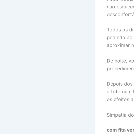
não esquece
desconfortá
Todos os dia
pedindo ao 
aproximar m
De noite, v
procediment
Depois dos 
a foto num 
os efeitos 
Simpatia do
com fita v