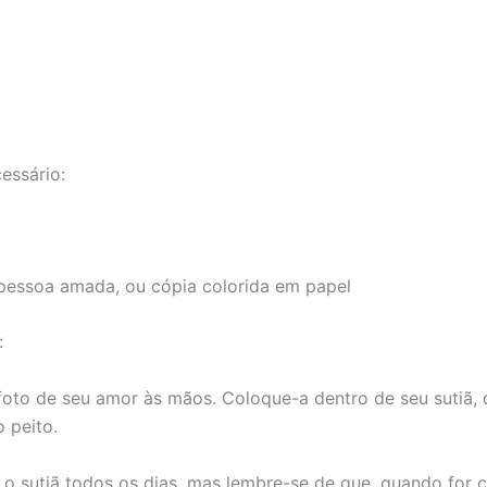
essário:
 pessoa amada, ou cópia colorida em papel
:
oto de seu amor às mãos. Coloque-a dentro de seu sutiã, 
 peito.
 o sutiã todos os dias, mas lembre-se de que, quando for c