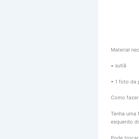
Material nec
• sutiã
• 1 foto da
Como fazer
Tenha uma f
esquerdo do
Pode trocar