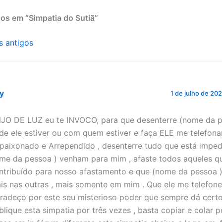
p
g
er
os em “Simpatia do Sutiã”
s antigos
ry
1 de julho de 20
JO DE LUZ eu te INVOCO, para que desenterre (nome da p
de ele estiver ou com quem estiver e faça ELE me telefona
Apaixonado e Arrependido , desenterre tudo que está imped
me da pessoa ) venham para mim , afaste todos aqueles q
ntribuído para nosso afastamento e que (nome da pessoa 
is nas outras , mais somente em mim . Que ele me telefone
radeço por este seu misterioso poder que sempre dá cert
blique esta simpatia por três vezes , basta copiar e colar p