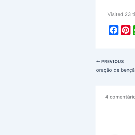
Visited 23 t
F
P
a
c
e
PREVIOUS
b
s
oração de bençã
o
o
k
4 comentário
Comentários
mais
recentes