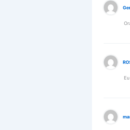
Ge
Or
RO
Eu
ma