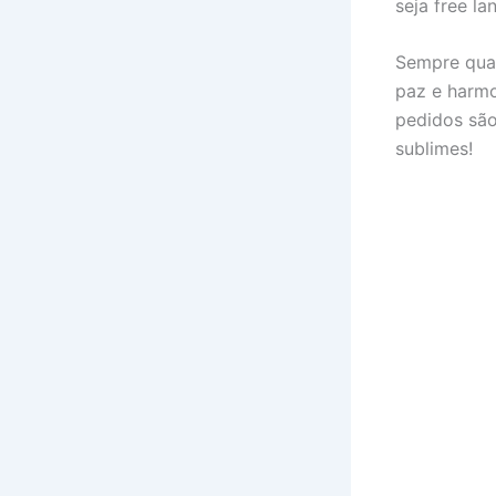
seja free la
Sempre quan
paz e harmo
pedidos são
sublimes!