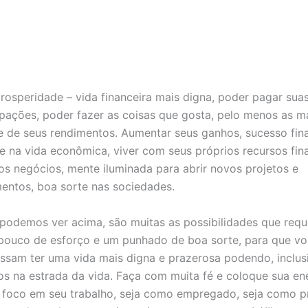
rosperidade – vida financeira mais digna, poder pagar sua
ações, poder fazer as coisas que gosta, pelo menos as ma
e de seus rendimentos. Aumentar seus ganhos, sucesso fina
de na vida econômica, viver com seus próprios recursos fin
os negócios, mente iluminada para abrir novos projetos e
ntos, boa sorte nas sociedades.
odemos ver acima, são muitas as possibilidades que req
ouco de esforço e um punhado de boa sorte, para que vo
ssam ter uma vida mais digna e prazerosa podendo, inclusi
os na estrada da vida. Faça com muita fé e coloque sua en
o foco em seu trabalho, seja como empregado, seja como pr