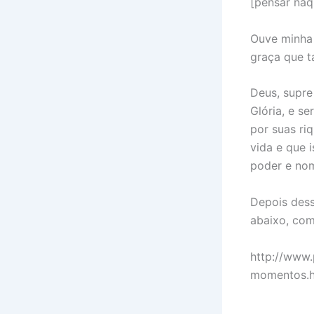
[pensar naq
Ouve minha 
graça que t
Deus, supre
Glória, e se
por suas ri
vida e que i
poder e nom
Depois dess
abaixo, com
http://www
momentos.h