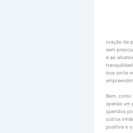
oração da p
sem preocup
e ao alcanc
tranquilida
boa sorte n
empreendime
Bem, como p
apenas um p
queridos po
outros irmã
positiva e 