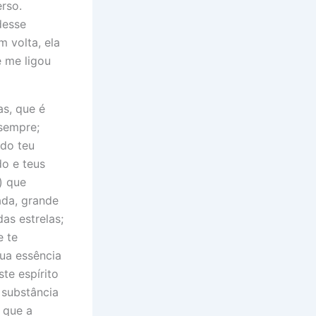
rso.
desse
 volta, ela
e me ligou
as, que é
sempre;
 do teu
do e teus
) que
ada, grande
as estrelas;
e te
ua essência
ste espírito
 substância
 que a