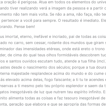
ta oração é perigosa. Atua em todos os elementos do unive
ando tiver realizando verá a imagem da pessoa e a partir 
mento não tem mais volta. Se não a ama, não faça, não tem
i pertencer a você para sempre. O resultado é imediato. El
orando. Pense bem!
us imortal, eterno, inefável e incriado, pai de todas as cois
vado no carro, sem cessar, rodante dos mundos que giram 
minador das imensidades etéreas, onde está ereto o trono
der, de cima do qual teus olhos formidáveis descobrem tu
los e santos ouvidos escutam tudo, atende a tua filha (mcl.
astes desde o nascimento dos séculos; porque a tua dour
eterna majestade resplandece acima do mundo e do cume d
tás elevado acima delas, fogo faiscante; a ti tu te acendes 
nservas a ti mesmo pelo teu próprio esplendor e saem da t
gatos inesgotáveis de luz que nutrem teu espírito infinito. E
finito alimenta todas as coisas e faz tesouro inesgotável de
onta, geração que elabora e que se apropria das formas de