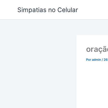
Ir
Simpatias no Celular
para
o
conteúdo
oraçã
Por
admin
/
26