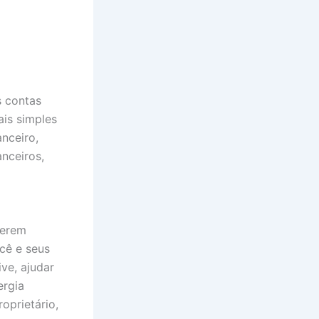
s contas
is simples
nceiro,
anceiros,
uerem
cê e seus
ve, ajudar
ergia
oprietário,