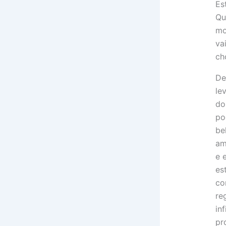
Es
Qu
mo
va
ch
De
le
do
po
be
am
e 
es
co
re
in
pr