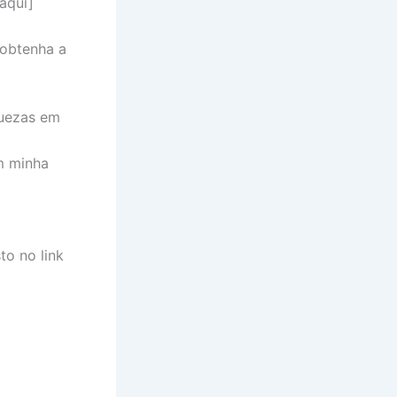
aqui]
 obtenha a
quezas em
m minha
to no link