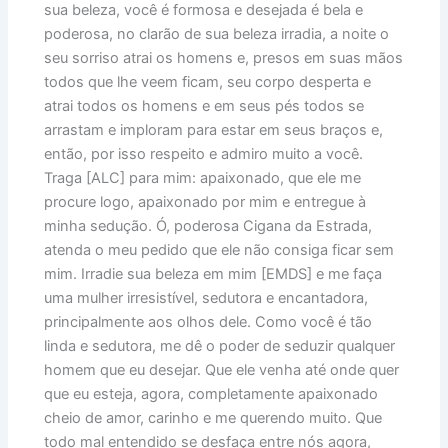
sua beleza, você é formosa e desejada é bela e
poderosa, no clarão de sua beleza irradia, a noite o
seu sorriso atrai os homens e, presos em suas mãos
todos que lhe veem ficam, seu corpo desperta e
atrai todos os homens e em seus pés todos se
arrastam e imploram para estar em seus braços e,
então, por isso respeito e admiro muito a você.
Traga [ALC] para mim: apaixonado, que ele me
procure logo, apaixonado por mim e entregue à
minha sedução. Ó, poderosa Cigana da Estrada,
atenda o meu pedido que ele não consiga ficar sem
mim. Irradie sua beleza em mim [EMDS] e me faça
uma mulher irresistível, sedutora e encantadora,
principalmente aos olhos dele. Como você é tão
linda e sedutora, me dê o poder de seduzir qualquer
homem que eu desejar. Que ele venha até onde quer
que eu esteja, agora, completamente apaixonado
cheio de amor, carinho e me querendo muito. Que
todo mal entendido se desfaça entre nós agora,