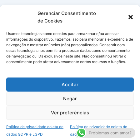
Gerenciar Consentimento
de Cookies
Usamos tecnologias como cookies para armazenar e/ou acessar
informações do dispositivo. Fazemos isso para melhorar a experiência de
navegação e mostrar anúncios (não) personalizados. Consentir com
essas tecnologias nos permitirá processar dados como comportamento
de navegação ou IDs exclusivos neste site. Não consentir ou retirar o
consentimento pode afetar adversamente certos recursos e funções.
Aceitar
Negar
Copyright © 2026 Simpatias no Celular | Powered by
Tema Astra
Ver preferências
para WordPress
Política de privacidade coleta de
Política de privacidade coleta de
Plugin
Kapsule Corp
Problemas com amor?
dados GDPR e LGPD
dados GDPR e LGPD