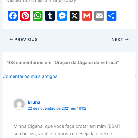
Visited 185 times, 2 visit(s) today
F
Pi
W
T
M
X
G
E
S
a
nt
h
u
e
m
m
h
c
er
at
m
s
ai
ai
ar
PREVIOUS
NEXT
e
e
s
bl
s
l
l
e
b
st
A
r
e
o
p
n
108 comentários em “Oração da Cigana da Estrada”
o
p
g
Comentários
Comentários mais antigos
k
er
mais
recentes
Bruna
22 de novembro de 2021 em 16:02
Minha Cigana, que você faça brotar em mim [BBM]
sua beleza, você é formosa e desejada é bela e