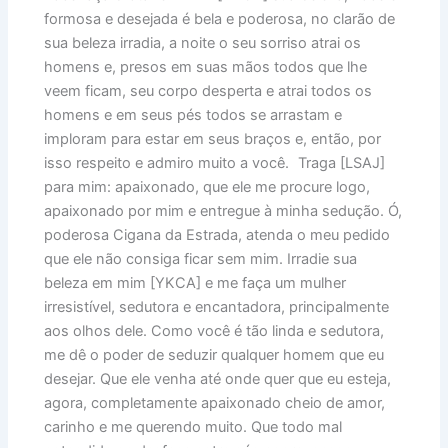
formosa e desejada é bela e poderosa, no clarão de
sua beleza irradia, a noite o seu sorriso atrai os
homens e, presos em suas mãos todos que lhe
veem ficam, seu corpo desperta e atrai todos os
homens e em seus pés todos se arrastam e
imploram para estar em seus braços e, então, por
isso respeito e admiro muito a você. Traga [LSAJ]
para mim: apaixonado, que ele me procure logo,
apaixonado por mim e entregue à minha sedução. Ó,
poderosa Cigana da Estrada, atenda o meu pedido
que ele não consiga ficar sem mim. Irradie sua
beleza em mim [YKCA] e me faça um mulher
irresistível, sedutora e encantadora, principalmente
aos olhos dele. Como você é tão linda e sedutora,
me dê o poder de seduzir qualquer homem que eu
desejar. Que ele venha até onde quer que eu esteja,
agora, completamente apaixonado cheio de amor,
carinho e me querendo muito. Que todo mal