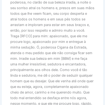
poderosa, no clarão de sua beleza irradia, a noite o
seu sorriso atrai os homens e, presos em suas mãos
todos que lhe veem ficam, seu corpo desperta e
atrai todos os homens e em seus pés todos se
arrastam e imploram para estar em seus braços e,
então, por isso respeito e admiro muito a você.
Traga [RFCO] para mim: apaixonado, que ele me
procure logo, apaixonado por mim e entregue à
minha sedução. Ó, poderosa Cigana da Estrada,
atenda o meu pedido que ele não consiga ficar sem
mim. Irradie sua beleza em mim [BBM] e me faça
uma mulher irresistível, sedutora e encantadora,
principalmente aos olhos dele. Como você é tão
linda e sedutora, me dê o poder de seduzir qualquer
homem que eu desejar. Que ele venha até onde quer
que eu esteja, agora, completamente apaixonado
cheio de amor, carinho e me querendo muito. Que
todo mal entendido se desfaça entre nós agora,
nesse momento, e que ele me procure logo, rápido,