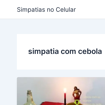
Ir
Simpatias no Celular
para
o
conteúdo
simpatia com cebola