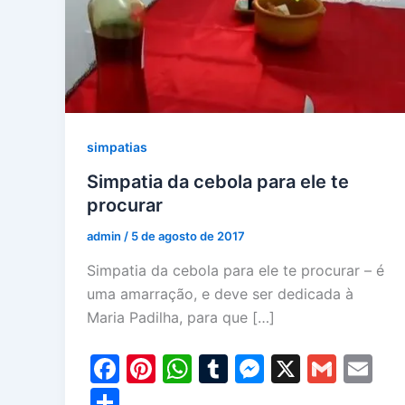
simpatias
Simpatia da cebola para ele te
procurar
admin
/
5 de agosto de 2017
Simpatia da cebola para ele te procurar – é
uma amarração, e deve ser dedicada à
Maria Padilha, para que […]
F
Pi
W
T
M
X
G
E
a
nt
h
u
e
m
m
S