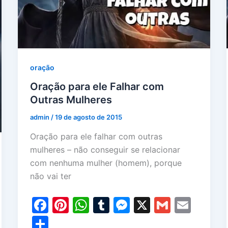
oração
Oração para ele Falhar com
Outras Mulheres
admin
/
19 de agosto de 2015
Oração para ele falhar com outras
mulheres – não conseguir se relacionar
com nenhuma mulher (homem), porque
não vai ter
F
Pi
W
T
M
X
G
E
a
nt
h
u
e
m
m
S