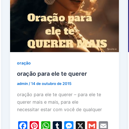
oração
oração para ele te querer
admin
/
14 de outubro de 2015
oração para ele te querer – para ele te
querer mais e mais, para ele
necessitar estar com você de qualquer
F
Pi
W
T
M
X
G
E