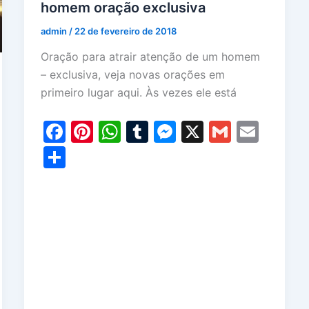
homem oração exclusiva
admin
/
22 de fevereiro de 2018
Oração para atrair atenção de um homem
– exclusiva, veja novas orações em
primeiro lugar aqui. Às vezes ele está
F
Pi
W
T
M
X
G
E
a
nt
h
u
e
m
m
S
c
er
at
m
s
ai
ai
h
e
e
s
bl
s
l
l
ar
b
st
A
r
e
e
o
p
n
o
p
g
k
er