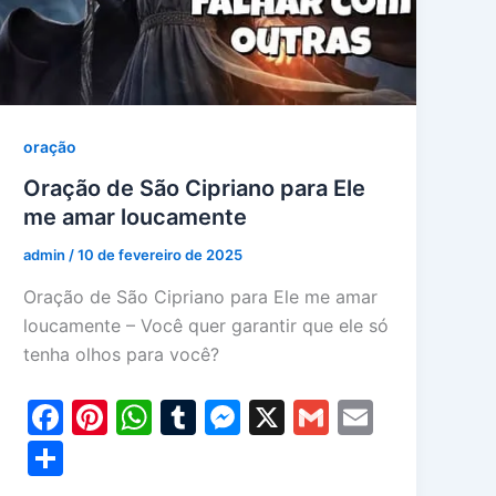
oração
Oração de São Cipriano para Ele
me amar loucamente
admin
/
10 de fevereiro de 2025
Oração de São Cipriano para Ele me amar
loucamente – Você quer garantir que ele só
tenha olhos para você?
F
Pi
W
T
M
X
G
E
a
nt
h
u
e
m
m
S
c
er
at
m
s
ai
ai
h