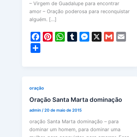
– Virgem de Guadalupe para encontrar
amor – Oração poderosa para reconquistar
alguém. […]
F
Pi
W
T
M
X
G
E
a
nt
h
u
e
m
m
S
c
er
at
m
s
ai
ai
h
e
e
s
bl
s
l
l
ar
b
st
A
r
e
e
o
p
n
oração
o
p
g
Oração Santa Marta dominação
k
er
admin
/
20 de maio de 2015
oração Santa Marta dominação – para
dominar um homem, para dominar uma