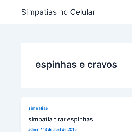
Ir
Simpatias no Celular
para
o
conteúdo
espinhas e cravos
simpatias
simpatia tirar espinhas
admin
/
13 de abril de 2015