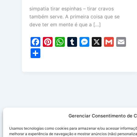
simpatia tirar espinhas – tirar cravos
também serve. A primeira coisa que se
deve ter em mente é que a […]
F
Pi
W
T
M
X
G
E
a
nt
h
u
e
m
m
S
c
er
at
m
s
ai
ai
h
e
e
s
bl
s
l
l
ar
b
st
A
r
e
e
o
p
n
o
p
g
k
er
Gerenciar Consentimento de C
Usamos tecnologias como cookies para armazenar e/ou acessar informaçõe
melhorar a experiência de navegação e mostrar anúncios (não) personaliz