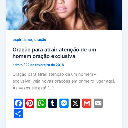
,
espiritismo
oração
Oração para atrair atenção de um
homem oração exclusiva
admin
/
22 de fevereiro de 2018
Oração para atrair atenção de um homem –
exclusiva, veja novas orações em primeiro lugar aqui.
Às vezes ele está […]
F
Pi
W
T
M
X
G
E
a
nt
h
u
e
m
m
S
c
er
at
m
s
ai
ai
h