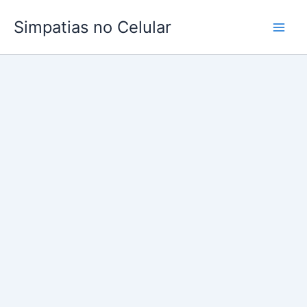
Ir
Simpatias no Celular
para
o
conteúdo