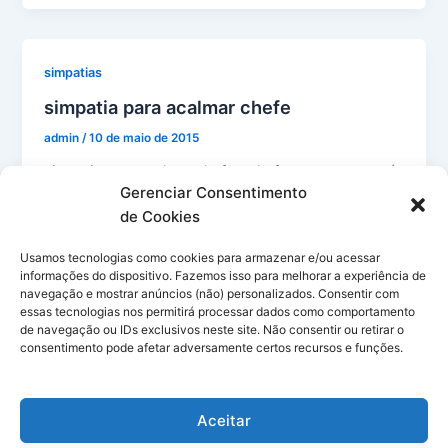
e
e
s
bl
s
l
l
ar
b
st
A
r
e
e
o
p
n
simpatias
o
p
g
simpatia para acalmar chefe
k
er
admin
/
10 de maio de 2015
simpatia para acalmar chefe – chefe pega no seu pé,
Gerenciar Consentimento
sempre está procurando pelo em ovo, somente para
de Cookies
atrapalhar seu
Usamos tecnologias como cookies para armazenar e/ou acessar
F
Pi
W
T
M
X
G
E
informações do dispositivo. Fazemos isso para melhorar a experiência de
a
nt
h
u
e
m
m
navegação e mostrar anúncios (não) personalizados. Consentir com
S
essas tecnologias nos permitirá processar dados como comportamento
c
er
at
m
s
ai
ai
h
de navegação ou IDs exclusivos neste site. Não consentir ou retirar o
consentimento pode afetar adversamente certos recursos e funções.
e
e
s
bl
s
l
l
ar
b
st
A
r
e
e
Aceitar
o
p
n