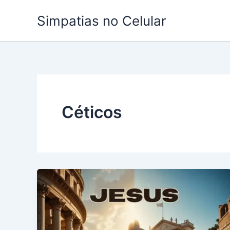
Ir
Simpatias no Celular
para
o
conteúdo
Céticos