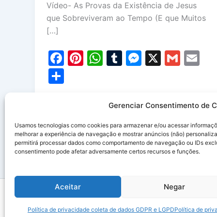
Vídeo- As Provas da Existência de Jesus
que Sobreviveram ao Tempo (E que Muitos
[…]
F
Pi
W
T
M
X
G
E
a
nt
h
u
e
m
m
S
c
er
at
m
s
ai
ai
h
e
e
s
bl
s
l
l
ar
Gerenciar Consentimento de C
b
st
A
r
e
e
Usamos tecnologias como cookies para armazenar e/ou acessar informaçõe
o
p
n
melhorar a experiência de navegação e mostrar anúncios (não) personaliz
permitirá processar dados como comportamento de navegação ou IDs exclusi
o
p
g
consentimento pode afetar adversamente certos recursos e funções.
k
er
Aceitar
Negar
Copyright 
Política de privacidade coleta de dados GDPR e LGPD
Política de pr