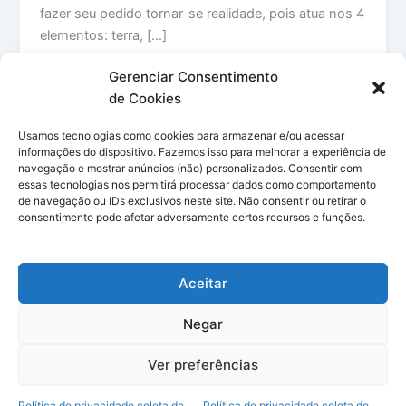
fazer seu pedido tornar-se realidade, pois atua nos 4
elementos: terra, […]
F
Pi
W
T
M
X
G
E
Gerenciar Consentimento
de Cookies
a
nt
h
u
e
m
m
S
c
er
at
m
s
ai
ai
h
Usamos tecnologias como cookies para armazenar e/ou acessar
informações do dispositivo. Fazemos isso para melhorar a experiência de
e
e
s
bl
s
l
l
ar
navegação e mostrar anúncios (não) personalizados. Consentir com
essas tecnologias nos permitirá processar dados como comportamento
b
st
A
r
e
e
de navegação ou IDs exclusivos neste site. Não consentir ou retirar o
consentimento pode afetar adversamente certos recursos e funções.
o
p
n
o
p
g
k
er
Aceitar
Negar
Ver preferências
Copyright © 2026 Simpatias no Celular | Powered by
Tema Astra
Política de privacidade coleta de
Política de privacidade coleta de