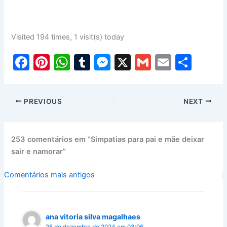
Visited 194 times, 1 visit(s) today
F
Pi
W
T
M
X
G
E
S
a
nt
h
u
e
m
m
h
c
er
at
m
s
ai
ai
ar
PREVIOUS
NEXT
e
e
s
bl
s
l
l
e
b
st
A
r
e
o
p
n
253 comentários em “Simpatias para pai e mãe deixar
sair e namorar”
o
p
g
k
er
Comentários
Comentários mais antigos
mais
recentes
ana vitoria silva magalhaes
28 de dezembro de 2024 em 03:06