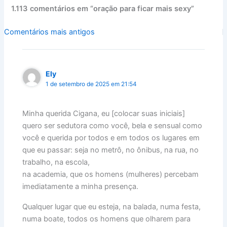
o
p
n
1.113 comentários em “oração para ficar mais sexy”
o
p
g
Comentários
Comentários mais antigos
k
er
mais
recentes
Ely
1 de setembro de 2025 em 21:54
Minha querida Cigana, eu [colocar suas iniciais]
quero ser sedutora como você, bela e sensual como
você e querida por todos e em todos os lugares em
que eu passar: seja no metrô, no ônibus, na rua, no
trabalho, na escola,
na academia, que os homens (mulheres) percebam
imediatamente a minha presença.
Qualquer lugar que eu esteja, na balada, numa festa,
numa boate, todos os homens que olharem para