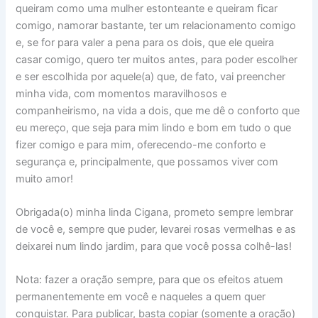
queiram como uma mulher estonteante e queiram ficar
comigo, namorar bastante, ter um relacionamento comigo
e, se for para valer a pena para os dois, que ele queira
casar comigo, quero ter muitos antes, para poder escolher
e ser escolhida por aquele(a) que, de fato, vai preencher
minha vida, com momentos maravilhosos e
companheirismo, na vida a dois, que me dê o conforto que
eu mereço, que seja para mim lindo e bom em tudo o que
fizer comigo e para mim, oferecendo-me conforto e
segurança e, principalmente, que possamos viver com
muito amor!
Obrigada(o) minha linda Cigana, prometo sempre lembrar
de você e, sempre que puder, levarei rosas vermelhas e as
deixarei num lindo jardim, para que você possa colhê-las!
Nota: fazer a oração sempre, para que os efeitos atuem
permanentemente em você e naqueles a quem quer
conquistar. Para publicar, basta copiar (somente a oração)