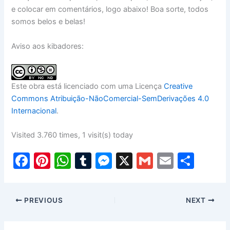
e colocar em comentários, logo abaixo! Boa sorte, todos
somos belos e belas!
Aviso aos kibadores:
Este obra está licenciado com uma Licença
Creative
Commons Atribuição-NãoComercial-SemDerivações 4.0
Internacional
.
Visited 3.760 times, 1 visit(s) today
F
Pi
W
T
M
X
G
E
S
a
nt
h
u
e
m
m
h
c
er
at
m
s
ai
ai
ar
PREVIOUS
NEXT
e
e
s
bl
s
l
l
e
b
st
A
r
e