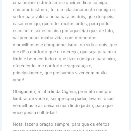
uma mulher estonteante e queiram ficar comigo,
namorar bastante, ter um relacionamento comigo e,
se for para valer a pena para os dois, que ele queira
casar comigo, quero ter muitos antes, para poder
escolher e ser escolhida por aquele(a) que, de fato,
vai preencher minha vida, com momentos
maravilhosos e companheirismo, na vida a dois, que
me dê o conforto que eu mereço, que seja para mim
lindo e bom em tudo o que fizer comigo e para mim,
oferecendo-me conforto e segurança e,
principalmente, que possamos viver com muito
amor!
Obrigada(o) minha linda Cigana, prometo sempre
lembrar de você e, sempre que puder, levarei rosas
vermelhas e as deixarei num lindo jardim, para que
você possa colhê-las!
Nota: fazer a oração sempre, para que os efeitos