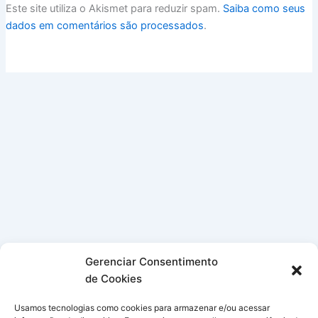
Este site utiliza o Akismet para reduzir spam.
Saiba como seus
dados em comentários são processados
.
Gerenciar Consentimento
de Cookies
Usamos tecnologias como cookies para armazenar e/ou acessar