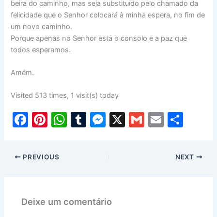
beira do caminho, mas seja substituído pelo chamado da
felicidade que o Senhor colocará à minha espera, no fim de
um novo caminho.
Porque apenas no Senhor está o consolo e a paz que
todos esperamos.
Amém.
Visited 513 times, 1 visit(s) today
F
Pi
W
T
M
X
G
E
S
a
nt
h
u
e
m
m
h
c
er
at
m
s
ai
ai
ar
PREVIOUS
NEXT
e
e
s
bl
s
l
l
e
b
st
A
r
e
o
p
n
Deixe um comentário
o
p
g