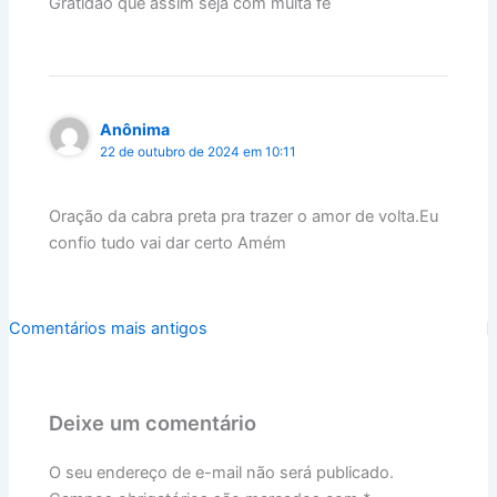
Gratidão que assim seja com muita fé
Anônima
22 de outubro de 2024 em 10:11
Oração da cabra preta pra trazer o amor de volta.Eu
confio tudo vai dar certo Amém
Comentários
Comentários mais antigos
mais
recentes
Deixe um comentário
O seu endereço de e-mail não será publicado.