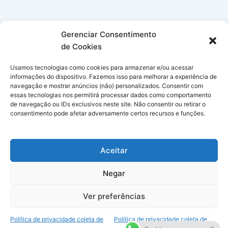
Gerenciar Consentimento
de Cookies
Usamos tecnologias como cookies para armazenar e/ou acessar
informações do dispositivo. Fazemos isso para melhorar a experiência de
navegação e mostrar anúncios (não) personalizados. Consentir com
essas tecnologias nos permitirá processar dados como comportamento
de navegação ou IDs exclusivos neste site. Não consentir ou retirar o
consentimento pode afetar adversamente certos recursos e funções.
Aceitar
Negar
Copyright © 2026 Simpatias no Celular | Powered by
Tema Astra
Ver preferências
para WordPress
Política de privacidade coleta de
Política de privacidade coleta de
Plugin
Kapsule Corp