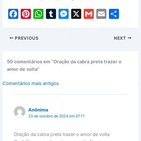
F
Pi
W
T
M
X
G
E
S
a
nt
h
u
e
m
m
h
c
er
at
m
s
ai
ai
ar
PREVIOUS
NEXT
e
e
s
bl
s
l
l
e
b
st
A
r
e
o
p
n
50 comentários em “Oração da cabra preta trazer o
amor de volta”
o
p
g
k
er
Comentários
Comentários mais antigos
mais
recentes
Anônima
23 de outubro de 2024 em 07:11
Oração da cabra preta trazer o amor de volta