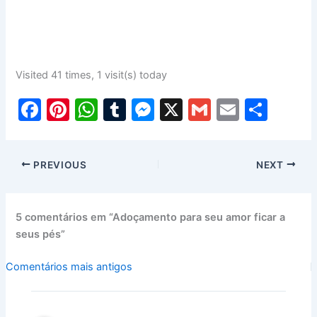
Visited 41 times, 1 visit(s) today
F
Pi
W
T
M
X
G
E
S
a
nt
h
u
e
m
m
h
c
er
at
m
s
ai
ai
ar
PREVIOUS
NEXT
e
e
s
bl
s
l
l
e
b
st
A
r
e
o
p
n
5 comentários em “Adoçamento para seu amor ficar a
seus pés”
o
p
g
k
er
Comentários
Comentários mais antigos
mais
recentes